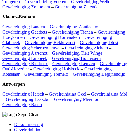
Tongeren
–
Gevelreiniging Voeren
–
Gevelreiniging Wellen
–
Gevelreiniging Zonhoven
–
Gevelreiniging Zutendaal
Vlaams-Brabant
Gevelreiniging Landen
–
Gevelreiniging Zoutleeuw
–
Gevelreiniging Geetbets
–
Gevelreiniging Tienen
–
Gevelreiniging
Hoegaarden
–
Gevelreiniging Kortenaken
–
Gevelreiniging
Glabbeek
–
Gevelreiniging Bekkevoort
–
Gevelreiniging Diest
–
Gevelreiniging Scherpenheuvel
–
Gevelreiniging Zichem
–
Gevelreiniging Aarschot
–
Gevelreiniging Tielt-Winge
–
Gevelreiniging Lubbeek
–
Gevelreiniging Boutersem
–
Gevelreiniging Bierbeek
–
Gevelreiniging Leuven
–
Gevelreiniging
Oud-Heverlee
–
Gevelreiniging Holsbeek
–
Gevelreiniging
Rotselaar
–
Gevelreiniging Tremelo
–
Gevelreiniging Begijnendijk
Antwerpen
Gevelreiniging Herselt
–
Gevelreiniging Geel
–
Gevelreiniging Mol
–
Gevelreiniging Laakdal
–
Gevelreiniging Meerhout
–
Gevelreiniging Balen
Dakontmossing
Gevelreiniging