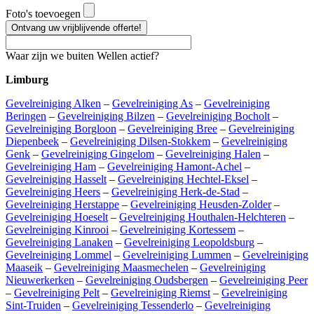
Foto's toevoegen
Ontvang uw vrijblijvende offerte!
Waar zijn we buiten Wellen actief?
Limburg
Gevelreiniging Alken
–
Gevelreiniging As
–
Gevelreiniging
Beringen
–
Gevelreiniging Bilzen
–
Gevelreiniging Bocholt
–
Gevelreiniging Borgloon
–
Gevelreiniging Bree
–
Gevelreiniging
Diepenbeek
–
Gevelreiniging Dilsen-Stokkem
–
Gevelreiniging
Genk
–
Gevelreiniging Gingelom
–
Gevelreiniging Halen
–
Gevelreiniging Ham
–
Gevelreiniging Hamont-Achel
–
Gevelreiniging Hasselt
–
Gevelreiniging Hechtel-Eksel
–
Gevelreiniging Heers
–
Gevelreiniging Herk-de-Stad
–
Gevelreiniging Herstappe
–
Gevelreiniging Heusden-Zolder
–
Gevelreiniging Hoeselt
–
Gevelreiniging Houthalen-Helchteren
–
Gevelreiniging Kinrooi
–
Gevelreiniging Kortessem
–
Gevelreiniging Lanaken
–
Gevelreiniging Leopoldsburg
–
Gevelreiniging Lommel
–
Gevelreiniging Lummen
–
Gevelreiniging
Maaseik
–
Gevelreiniging Maasmechelen
–
Gevelreiniging
Nieuwerkerken
–
Gevelreiniging Oudsbergen
–
Gevelreiniging Peer
–
Gevelreiniging Pelt
–
Gevelreiniging Riemst
–
Gevelreiniging
Sint-Truiden
–
Gevelreiniging Tessenderlo
–
Gevelreiniging