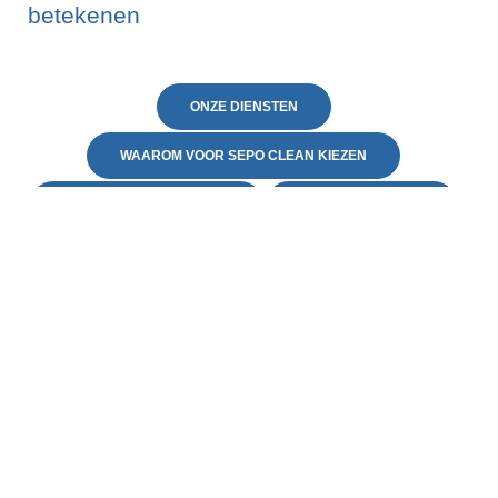
betekenen
ONZE DIENSTEN
WAAROM VOOR SEPO CLEAN KIEZEN
VEELGESTELDE VRAGEN
CONTACTEER ONS
Neem contact op
Klaar om uw huis in As
te laten schitteren?