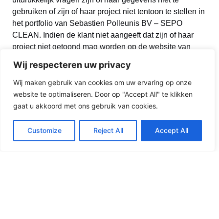
gebruiken of zijn of haar project niet tentoon te stellen in
het portfolio van Sebastien Polleunis BV – SEPO
CLEAN. Indien de klant niet aangeeft dat zijn of haar
project niet getoond mag worden op de website van
Sebastien Polleunis BV – SEPO CLEAN behoudt
Wij respecteren uw privacy
Sebastien Polleunis BV – SEPO CLEAN zich het recht
om hier zonder toestemming gebruik van te maken.
Wij maken gebruik van cookies om uw ervaring op onze
website te optimaliseren. Door op "Accept All" te klikken
Wijzigingen aan het
gaat u akkoord met ons gebruik van cookies.
privacybeleid
Customize
Reject All
Accept All
Sebastien Polleunis BV – SEPO CLEAN kan ten allen
tijde en zonder enige waarschuwing het privacybeleid
naar behoeve aanpassen. Het is daarom ook belangrijk
om altijd de meest recente versie van ons beleid te
raadplegen.
Algemene voorwaarden
Privacybeleid