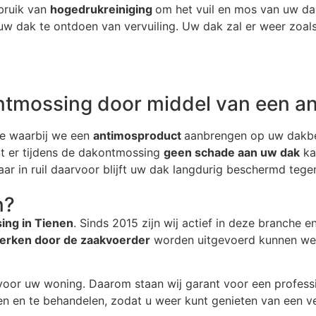
bruik van
hogedrukreiniging
om het vuil en mos van uw dak
w dak te ontdoen van vervuiling. Uw dak zal er weer zoals 
ntmossing door middel van een a
ie waarbij we een
antimosproduct
aanbrengen op uw dakbez
dat er tijdens de dakontmossing
geen schade aan uw dak
ka
aar in ruil daarvoor blijft uw dak langdurig beschermd tege
n?
ing in Tienen
. Sinds 2015 zijn wij actief in deze branche
werken door de zaakvoerder
worden uitgevoerd kunnen we e
voor uw woning. Daarom staan wij garant voor een profess
en en te behandelen, zodat u weer kunt genieten van een ve