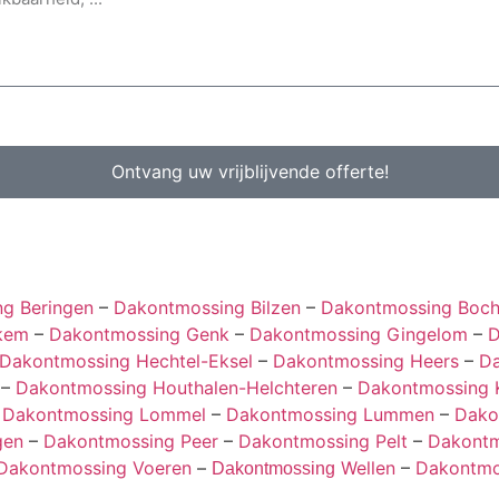
Ontvang uw vrijblijvende offerte!
g Beringen
–
Dakontmossing Bilzen
–
Dakontmossing Boch
kem
–
Dakontmossing Genk
–
Dakontmossing Gingelom
–
D
Dakontmossing Hechtel-Eksel
–
Dakontmossing Heers
–
Da
–
Dakontmossing Houthalen-Helchteren
–
Dakontmossing 
–
Dakontmossing Lommel
–
Dakontmossing Lummen
–
Dako
gen
–
Dakontmossing Peer
–
Dakontmossing Pelt
–
Dakontm
Dakontmossing Voeren
–
Wellen
–
Dakontmo
Dakontmossing