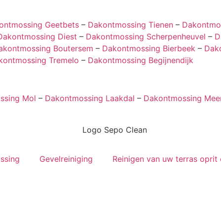
ontmossing Geetbets
–
Dakontmossing Tienen
–
Dakontmo
Dakontmossing Diest
–
Dakontmossing Scherpenheuvel
–
D
akontmossing Boutersem
–
Dakontmossing Bierbeek
–
Dak
kontmossing Tremelo
–
Dakontmossing Begijnendijk
ssing Mol
–
Dakontmossing Laakdal
–
Dakontmossing Mee
ssing
Gevelreiniging
Reinigen van uw terras oprit