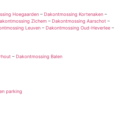
ssing Hoegaarden
–
Dakontmossing Kortenaken
–
akontmossing Zichem
–
Dakontmossing Aarschot
–
ontmossing Leuven
–
Dakontmossing Oud-Heverlee
–
rhout
–
Dakontmossing Balen
 en parking