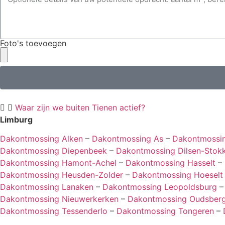
Foto's toevoegen
Waar zijn we buiten Tienen actief?
Limburg
Dakontmossing Alken
–
Dakontmossing As
–
Dakontmossin
Dakontmossing Diepenbeek
–
Dakontmossing Dilsen-Stok
Dakontmossing Hamont-Achel
–
Dakontmossing Hasselt
–
Dakontmossing Heusden-Zolder
–
Dakontmossing Hoeselt
Dakontmossing Lanaken
–
Dakontmossing Leopoldsburg
Dakontmossing Nieuwerkerken
–
Dakontmossing Oudsber
Dakontmossing Tessenderlo
–
Dakontmossing Tongeren
–