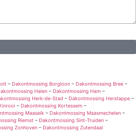
olt
–
Dakontmossing Borgloon
–
Dakontmossing Bree
–
akontmossing Halen
–
Dakontmossing Ham
–
kontmossing Herk-de-Stad
–
Dakontmossing Herstappe
–
Kinrooi
–
Dakontmossing Kortessem
–
ntmossing Maaseik
–
Dakontmossing Maasmechelen
–
ossing Riemst
–
Dakontmossing Sint-Truiden
–
ssing Zonhoven
–
Dakontmossing Zutendaal