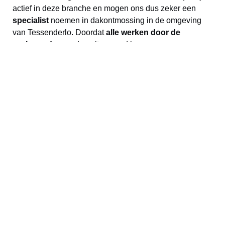
actief in deze branche en mogen ons dus zeker een
specialist
noemen in dakontmossing in de omgeving
van Tessenderlo. Doordat
alle werken door de
zaakvoerder
worden uitgevoerd kunnen we een
persoonlijke aanpak en service bij u thuis garanderen!
Wij begrijpen het belang van een schoon en verzorgd
dak voor uw woning. Daarom staan wij garant voor een
professionele en efficiënte dakontmossing in de
omgeving van Tessenderlo. SEPO CLEAN staat altijd
klaar om uw dak te reinigen en te behandelen, zodat u
weer kunt genieten van een verzorgde en fris uitziende
woning.
Dus, als u op zoek bent naar
een professioneel bedrijf
voor uw dakontmossing
in de omgeving van
Tessenderlo, dan hoeft u niet verder te zoeken. Neem
contact met ons op en wij zullen u graag helpen met
kraaknette woning als resultaat. Wij zijn er zeker van dat