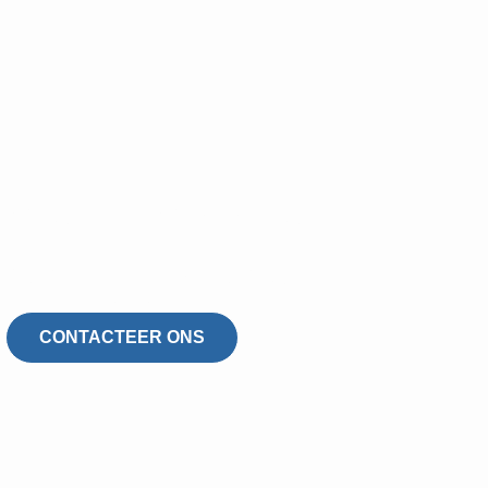
ontmossing
oegaarden
CONTACTEER ONS