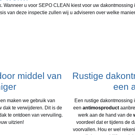
k.
Wanneer u voor SEPO CLEAN kiest voor uw dakontmossing in 
is van deze inspectie zullen wij u adviseren over welke manie
door middel van
Rustige dakont
iger
een 
den maken we gebruik van
Een rustige dakontmossing 
 dak te verwijderen. Dit is de
een
antimosproduct
aanbre
k te ontdoen van vervuiling.
werk aan de hand van de
euw uitzien!
voordeel dat er tijdens de
voorvallen. Hou er wel reken