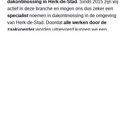
dakontmossing in Herk-de-Stad
. Sinds 2015 zijn wij
actief in deze branche en mogen ons dus zeker een
specialist
noemen in dakontmossing in de omgeving
van Herk-de-Stad. Doordat
alle werken door de
zaakvoerder
worden uitgevoerd kunnen we een
persoonlijke aanpak en service bij u thuis garanderen!
Wij begrijpen het belang van een schoon en verzorgd
dak voor uw woning. Daarom staan wij garant voor een
professionele en efficiënte dakontmossing in de
omgeving van Herk-de-Stad. SEPO CLEAN staat altijd
klaar om uw dak te reinigen en te behandelen, zodat u
weer kunt genieten van een verzorgde en fris uitziende
woning.
Dus, als u op zoek bent naar
een professioneel bedrijf
voor uw dakontmossing
in de omgeving van Herk-de-
Stad, dan hoeft u niet verder te zoeken. Neem contact
met ons op en wij zullen u graag helpen met kraaknette
woning als resultaat. Wij zijn er zeker van dat u tevreden