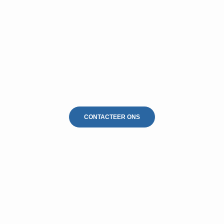
Dakontmossing Herk-de-Stad
CONTACTEER ONS